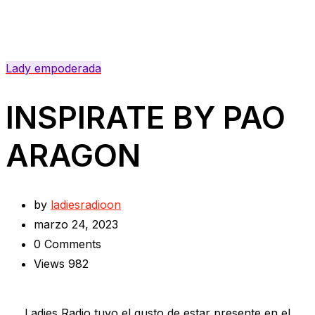
Lady empoderada
INSPIRATE BY PAO
ARAGON
by
ladiesradioon
marzo 24, 2023
0
Comments
Views
982
Ladies Radio tuvo el gusto de estar presente en el